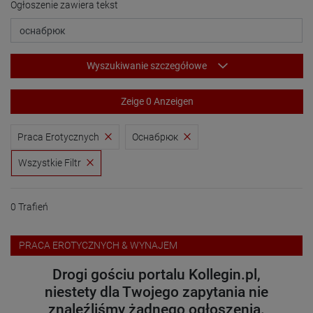
Ogłoszenie zawiera tekst
Wyszukiwanie szczegółowe
Zeige 0 Anzeigen
Praca Erotycznych
Оснабрюк
Wszystkie Filtr
0 Trafień
PRACA EROTYCZNYCH & WYNAJEM
Drogi gościu portalu Kollegin.pl,
niestety dla Twojego zapytania nie
znaleźliśmy żadnego ogłoszenia.