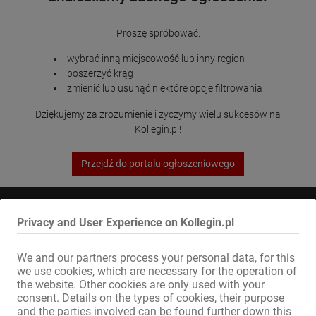
Proszę spróbować:
wybrać inną miejscowość lub inny region
poszerzyć krąg
zmienić lub usunąć niektóre opcje filtrowania
Dziękujemy za zrozumienie i życzymy wielu sukcesów na
Kollegin.pl!
Przejdź do portalu ogłoszeniowego
Sitemap
Privacy and User Experience on Kollegin.pl
Home
Praca Erotycznych & Wynajem
We and our partners process your personal data, for this
Usługi / Specjaliści
we use cookies, which are necessary for the operation of
Sklepy / nieruchomości
the website. Other cookies are only used with your
Rynek
consent. Details on the types of cookies, their purpose
Newsy
and the parties involved can be found further down this