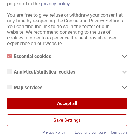
page and in the
privacy policy
.
Informacje
You are free to give, refuse or withdraw your consent at
Dodaj ogłoszenie
any time by re-opening the Cookie and Privacy Settings.
Kontakt
You can find the link to do so in the footer of our
Stopka redakcyjna
website. We recommend consenting to the use of
Polityka Prywatności
cookies in order to experience the best possible user
Banery
experience on our website.
Międzynarodowy
Essential cookies
Essential cookies are all cookies necessary for the operation of
Kollegin.de
the website by enabling basic functions. The website cannot
Kollegin.at
Analytical/statistical cookies
function properly without these cookies.
Kollegin.ch
Analytical or statistical cookies are cookies that are used to
Kollegin.co.uk
analyze website usage and create anonymized access statistics.
Map services
They help website owners understand how visitors interact with
Kollegin.fr
websites by collecting and reporting information anonymously.
Google Maps
Kollegin.es
Kollegin.it
Accept all
When you use Google Maps on our website, information about
Google Analytics
Ru.kollegin.de
your use of this site and your IP address may be transmitted to
and stored on a server in the United States.
Kollegin.cz
We use Google Analytics, which sets third-party cookies. More
Save Settings
Kollegin.hu
details about Google Analytics and the cookies used can be
found at the following link and in the privacy policy.
Kollegin.bg
https://developers.google.com/analytics/devguides/collection/a
Privacy Policy
Legal and company information
Kollegin.ro