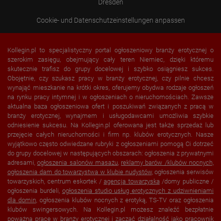
Visitor source (Facebook, search engine, or referring website)
Dresden
Which files were downloaded?
Which videos were watched?
Cookie- und Datenschutzeinstellungen anpassen
Were any advertising banners clicked?
Where did the visitor go? Did he click on other pages of the
portal or did he leave it completely?
How long did the visitor stay?
Kollegin.pl to specjalistyczny portal ogłoszeniowy branży erotycznej o
szerokim zasięgu, obejmujący cały teren Niemiec, dzięki któremu
Place of processing:
skutecznie trafisz do grupy docelowej i szybko osiągniesz sukces.
European Union & USA
Obojętnie, czy szukasz pracy w branży erotycznej, czy pilnie chcesz
wynająć mieszkanie na krótki okres, oferujemy obydwa rodzaje ogłoszeń
na rynku pracy intymnej i w ogłoszeniach o nieruchomościach. Zawsze
aktualna baza ogłoszeniowa ofert i poszukiwań związanych z pracą w
branży erotycznej, wynajmem i usługodawcami umożliwia szybkie
odniesienie sukcesu. Na Kollegin.pl oferowana jest także sprzedaż lub
przejęcie całych nieruchomości i firm np. klubów erotycznych. Nasze
wyjątkowo często odwiedzane rubryki z ogłoszeniami pomogą Ci dotrzeć
do grupy docelowej w następujących obszarach: ogłoszenia z prywatnymi
adresami,
ogłoszenia salonów masażu
,
reklamy barów /klubów nocnych,
ogłoszenia dam do towarzystwa w
klubie nudystów
, ogłoszenia serwisów
towarzyskich, centrum eskortek /
agencja towarzyska
/domy publiczne /
ogłoszenia burdeli,
ogłoszenia studio usług erotycznych z udziwnieniami
dla domin
, ogłoszenia klubów nocnych z erotyką, TS-TV oraz ogłoszenia
klubów swingersowych. Na Kollegin.pl możesz znaleźć bezpłatnie
poważną pracę w branży erotycznej i zacząć działalność jako pracownik