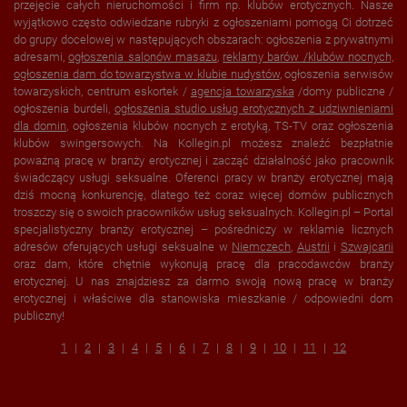
przejęcie całych nieruchomości i firm np. klubów erotycznych. Nasze
wyjątkowo często odwiedzane rubryki z ogłoszeniami pomogą Ci dotrzeć
do grupy docelowej w następujących obszarach: ogłoszenia z prywatnymi
adresami,
ogłoszenia salonów masażu
,
reklamy barów /klubów nocnych,
ogłoszenia dam do towarzystwa w
klubie nudystów
, ogłoszenia serwisów
towarzyskich, centrum eskortek /
agencja towarzyska
/domy publiczne /
ogłoszenia burdeli,
ogłoszenia studio usług erotycznych z udziwnieniami
dla domin
, ogłoszenia klubów nocnych z erotyką, TS-TV oraz ogłoszenia
klubów swingersowych. Na Kollegin.pl możesz znaleźć bezpłatnie
poważną pracę w branży erotycznej i zacząć działalność jako pracownik
świadczący usługi seksualne. Oferenci pracy w branży erotycznej mają
dziś mocną konkurencję, dlatego też coraz więcej domów publicznych
troszczy się o swoich pracowników usług seksualnych. Kollegin.pl – Portal
specjalistyczny branży erotycznej – pośredniczy w reklamie licznych
adresów oferujących usługi seksualne w
Niemczech
,
Austrii
i
Szwajcarii
oraz dam, które chętnie wykonują pracę dla pracodawców branży
erotycznej. U nas znajdziesz za darmo swoją nową pracę w branży
erotycznej i właściwe dla stanowiska mieszkanie / odpowiedni dom
publiczny!
1
2
3
4
5
6
7
8
9
10
11
12