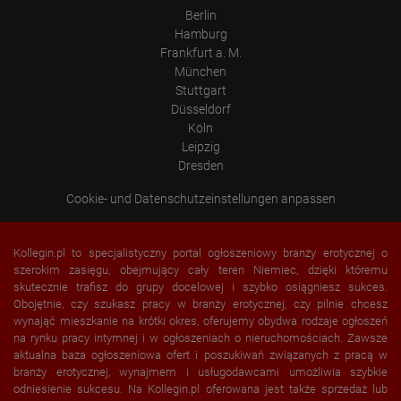
Language
Berlin
Operating system
Hamburg
Device (PC, tablet PC or smartphone)
Frankfurt a. M.
Browser and any add-ons used
Resolution of the computer
München
Visitor source (Facebook, search engine, or referring website)
Stuttgart
Which files were downloaded?
Düsseldorf
Which videos were watched?
Were any advertising banners clicked?
Köln
Where did the visitor go? Did he click on other pages of the
Leipzig
portal or did he leave it completely?
Dresden
How long did the visitor stay?
Place of processing:
Cookie- und Datenschutzeinstellungen anpassen
European Union & USA
Kollegin.pl to specjalistyczny portal ogłoszeniowy branży erotycznej o
szerokim zasięgu, obejmujący cały teren Niemiec, dzięki któremu
skutecznie trafisz do grupy docelowej i szybko osiągniesz sukces.
Obojętnie, czy szukasz pracy w branży erotycznej, czy pilnie chcesz
wynająć mieszkanie na krótki okres, oferujemy obydwa rodzaje ogłoszeń
na rynku pracy intymnej i w ogłoszeniach o nieruchomościach. Zawsze
aktualna baza ogłoszeniowa ofert i poszukiwań związanych z pracą w
branży erotycznej, wynajmem i usługodawcami umożliwia szybkie
odniesienie sukcesu. Na Kollegin.pl oferowana jest także sprzedaż lub