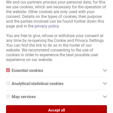
We and our partners process your personal data, for this
we use cookies, which are necessary for the operation of
Sitemap
the website. Other cookies are only used with your
consent. Details on the types of cookies, their purpose
Home
and the parties involved can be found further down this
Praca Erotycznych & Wynajem
page and in the
privacy policy
.
Usługi / Specjaliści
Sklepy / nieruchomości
You are free to give, refuse or withdraw your consent at
Rynek
any time by re-opening the Cookie and Privacy Settings.
Newsy
You can find the link to do so in the footer of our
website. We recommend consenting to the use of
Informacje
cookies in order to experience the best possible user
experience on our website.
Dodaj ogłoszenie
Kontakt
Essential cookies
Stopka redakcyjna
Essential cookies are all cookies necessary for the operation of
Polityka Prywatności
the website by enabling basic functions. The website cannot
Banery
Analytical/statistical cookies
function properly without these cookies.
Analytical or statistical cookies are cookies that are used to
Międzynarodowy
analyze website usage and create anonymized access statistics.
Map services
They help website owners understand how visitors interact with
Kollegin.de
websites by collecting and reporting information anonymously.
Google Maps
Kollegin.at
Accept all
Kollegin.ch
When you use Google Maps on our website, information about