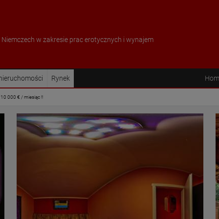
w Niemczech w zakresie prac erotycznych i wynajem
 nieruchomości
Rynek
Hom
0 000 € / miesiąc !!