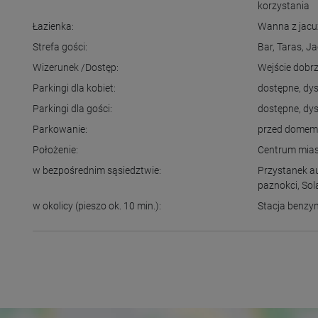
korzystania
Łazienka:
Wanna z jacu
Strefa gości:
Bar
,
Taras
,
Ja
Wizerunek /Dostęp:
Wejście dobr
Parkingi dla kobiet:
dostępne
,
dys
Parkingi dla gości:
dostępne
,
dys
Parkowanie:
przed dome
Położenie:
Centrum mia
w bezpośrednim sąsiedztwie:
Przystanek 
paznokci
,
Sol
w okolicy (pieszo ok. 10 min.):
Stacja benz