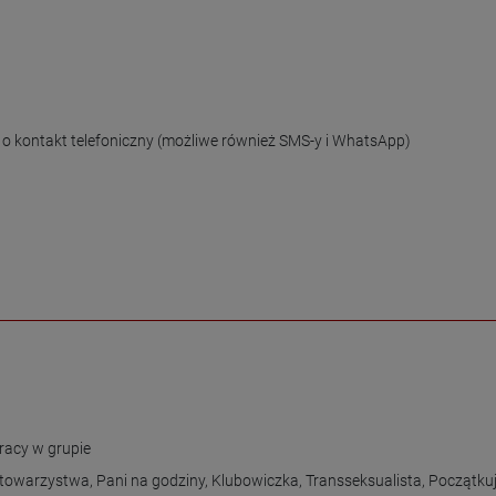
y o kontakt telefoniczny (możliwe również SMS-y i WhatsApp)

racy w grupie
 towarzystwa
,
Pani na godziny
,
Klubowiczka
,
Transseksualista
,
Początku