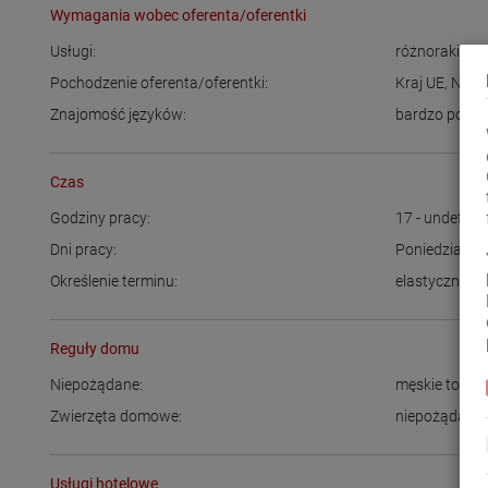
Wymagania wobec oferenta/oferentki
Usługi:
różnorakie
Pochodzenie oferenta/oferentki:
Kraj UE
,
Niem
Znajomość języków:
bardzo podst
Czas
Godziny pracy:
17 - undefine
Dni pracy:
Poniedziałek
Określenie terminu:
elastyczny cz
Reguły domu
Niepożądane:
męskie towa
Zwierzęta domowe:
niepożądane
Usługi hotelowe