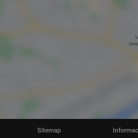
M
Goog
Sitemap
Informac