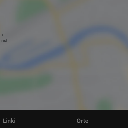
an
nnst.
Linki
Orte