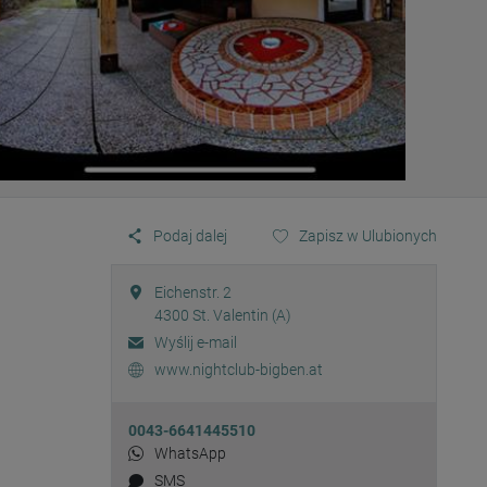
Podaj dalej
Zapisz w Ulubionych
Eichenstr. 2
4300
St. Valentin (A)
Wyślij e-mail
www.nightclub-bigben.at
0043-6641445510
WhatsApp
SMS