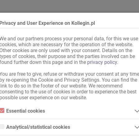
Privacy and User Experience on Kollegin.pl
cy
,
z regionu
awowy niemiecki
,
Angielski
We and our partners process your personal data, for this we use
cookies, which are necessary for the operation of the website.
Other cookies are only used with your consent. Details on the
types of cookies, their purpose and the parties involved can be
found further down this page and in the
privacy policy
.
d
godzin
,
Wtorek
,
Środa
,
Czwartek
,
Piątek
,
Sobota
,
Niedziela
You are free to give, refuse or withdraw your consent at any tim
by re-opening the Cookie and Privacy Settings. You can find the
as pracy
link to do so in the footer of our website. We recommend
consenting to the use of cookies in order to experience the best
possible user experience on our website.
rzystwo
Essential cookies
Essential cookies are all cookies necessary for the operation of the
website by enabling basic functions. The website cannot function
Analytical/statistical cookies
properly without these cookies.
Analytical or statistical cookies are cookies that are used to analyze