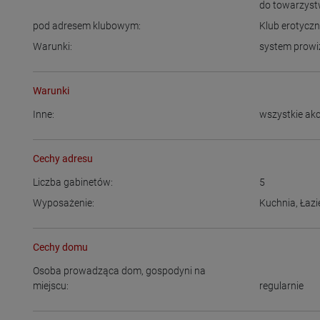
do towarzys
pod adresem klubowym:
Klub erotycz
Warunki:
system prowi
Warunki
Inne:
wszystkie ak
Cechy adresu
Liczba gabinetów:
5
Wyposażenie:
Kuchnia
,
Łazi
Cechy domu
Osoba prowadząca dom, gospodyni na
miejscu:
regularnie