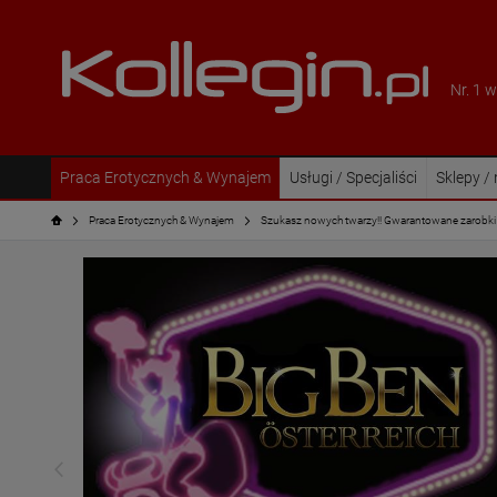
Nr. 1 
Praca Erotycznych & Wynajem
Usługi / Specjaliści
Sklepy /
Praca Erotycznych & Wynajem
Szukasz nowych twarzy!! Gwarantowane zarobki 1