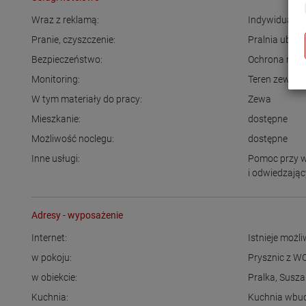
Wraz z reklamą:
Indywidualna
Pranie, czyszczenie:
Pralnia ubra
Bezpieczeństwo:
Ochrona na m
Monitoring:
Teren zewnęt
W tym materiały do pracy:
Zewa
Mieszkanie:
dostępne
Możliwość noclegu:
dostępne
Inne usługi:
Pomoc przy 
i odwiedzają
Adresy - wyposażenie
Internet:
Istnieje możl
w pokoju:
Prysznic z W
w obiekcie:
Pralka
,
Susza
Kuchnia:
Kuchnia wb