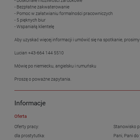
- Doskonałe możliwości zarobkowe

- Bezpłatne zakwaterowanie

- Pomoc w załatwianiu formalności pracowniczych

- 5 pięknych biur

- Wspaniałą klientelę

Aby uzyskać więcej informacji i umówić się na spotkanie, prosim
Lucian +43-664 144 5510

Mówię po niemiecku, angielsku i rumuńsku

Proszę o poważne zapytania.
Informacje
Oferta
Oferty pracy:
Stanowisko p
dla prostytutka:
Pani
,
Pani do