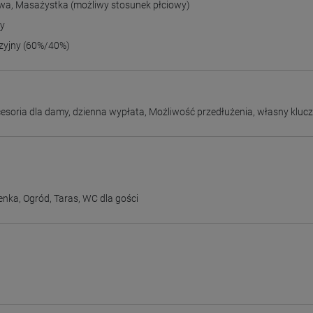
twa
,
Masażystka (możliwy stosunek płciowy)
ny
zyjny (60%/40%)
cesoria dla damy
,
dzienna wypłata
,
Możliwość przedłużenia
,
własny kluc
enka
,
Ogród
,
Taras
,
WC dla gości