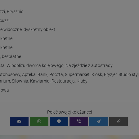
Information collected on visitor behavior is as follows:
Origin (country and city)
zzi
,
Prysznic
Language
Operating system
cuzzi
Device (PC, tablet PC or smartphone)
Browser and any add-ons used
ze widoczne
,
dyskretny obiekt
Resolution of the computer
Visitor source (Facebook, search engine, or referring website)
kretne
Which files were downloaded?
kretne
Which videos were watched?
Were any advertising banners clicked?
m
,
bezpłatne
Where did the visitor go? Did he click on other pages of the portal or
did he leave it completely?
sta
,
W pobliżu dworca kolejowego
,
Na zjeździe z autostrady
How long did the visitor stay?
autobusowy
,
Apteka
,
Bank
,
Poczta
,
Supermarket
,
Kiosk
,
Fryzjer
,
Studio styl
Place of processing:
arium
,
Siłownia
,
Kawiarnia
,
Restauracja
,
Kluby
European Union & USA
ynowa
Poleć swojej koleżance!