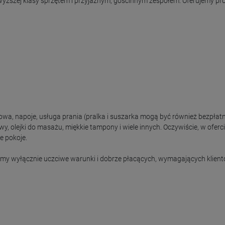
szej klasy sprzętem i przyjaznym, gościnnym zespołem. Oferujemy pro
owa, napoje, usługa prania (pralka i suszarka mogą być również bezpłat
y, olejki do masażu, miękkie tampony i wiele innych. Oczywiście, w oferci
 pokoje.

emy wyłącznie uczciwe warunki i dobrze płacących, wymagających klientó