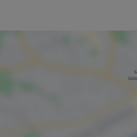
M
Goog