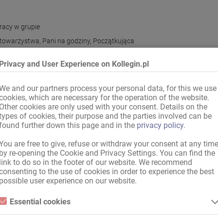
racy w grupie
 towarzystwa
,
Pani na godziny
,
Początkująca
y
Privacy and User Experience on Kollegin.pl
zyjny
We and our partners process your personal data, for this we use
cookies, which are necessary for the operation of the website.
Other cookies are only used with your consent. Details on the
types of cookies, their purpose and the parties involved can be
cesoria dla damy
found further down this page and in the
privacy policy
.
You are free to give, refuse or withdraw your consent at any tim
by re-opening the Cookie and Privacy Settings. You can find the
link to do so in the footer of our website. We recommend
enka
consenting to the use of cookies in order to experience the best
possible user experience on our website.
Essential cookies
Essential cookies are all cookies necessary for the operation of the