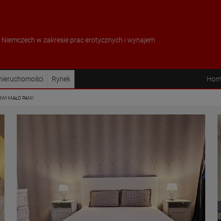
w Niemczech w zakresie prac erotycznych i wynajem
 nieruchomości
Rynek
Hom
W! MAŁO PANI!