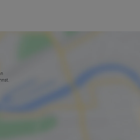
an
nnst.