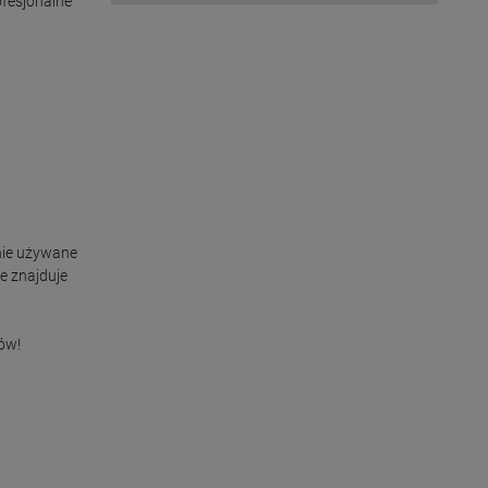
fesjonalne 
nie używane 
e znajduje 
w!
