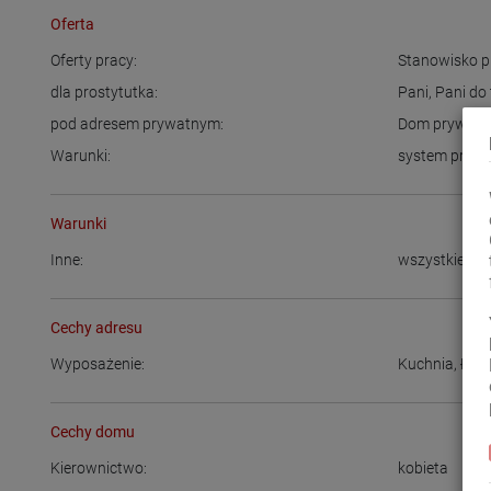
Oferta
Oferty pracy:
Stanowisko p
dla prostytutka:
Pani
,
Pani do
pod adresem prywatnym:
Dom prywatn
Warunki:
system prowi
Warunki
Inne:
wszystkie ak
Cechy adresu
Wyposażenie:
Kuchnia
,
Łazi
Cechy domu
Kierownictwo:
kobieta