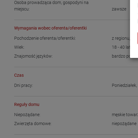
Osoba prowadząca dom, gospodyni na
miejscu:
zawsze
Wymagania wobec oferenta/oferentki
Pochodzenie oferenta/oferentki:
z regionu
,
Ni
Wiek:
18 - 40
lat
Znajomość języków:
bardzo podst
Czas
Dni pracy:
Poniedziałek
Reguły domu
Niepożądane:
męskie towa
Zwierzęta domowe:
niepożądane