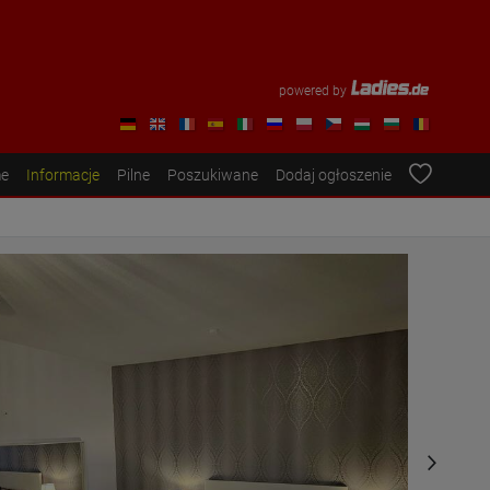
powered by
e
Informacje
Pilne
Poszukiwane
Dodaj ogłoszenie