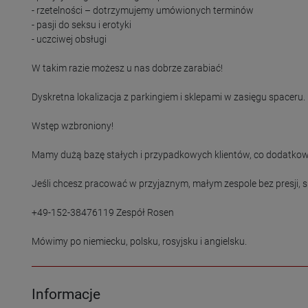
- rzetelności – dotrzymujemy umówionych terminów

- pasji do seksu i erotyki

- uczciwej obsługi

W takim razie możesz u nas dobrze zarabiać!

Dyskretna lokalizacja z parkingiem i sklepami w zasięgu spaceru.
Wstęp wzbroniony!

Mamy dużą bazę stałych i przypadkowych klientów, co dodatkowo
Jeśli chcesz pracować w przyjaznym, małym zespole bez presji, sk
+49-152-38476119 Zespół Rosen

Mówimy po niemiecku, polsku, rosyjsku i angielsku.
Informacje