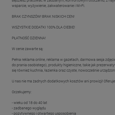
Będziesz pracować w zadbanym, komfortowym otoczeniu, z najwyż
wsparcie, wyżywienie, zakwaterowanie i Wi-Fi.

BRAK CZYNSZÓW! BRAK NISKICH CEN!

WSZYSTKIE DODATKI 100% DLA CIEBIE!

PŁATNOŚĆ DZIENNA!

W cenie zawarte są:

Pełna reklama online, reklama w gazetach, darmowa sesja zdjęci
do prania osobistego), produkty higieniczne, takie jak prezerwatyw
się również kuchnia, łazienka oraz czyste, nowocześnie urządzone
U nas nie ma żadnych dodatkowych kosztów ani prowizji! Oferuj
Oczekujemy:

- wieku od 18 do 40 lat

- zadbanego wyglądu

- pozytywnego i otwartego usposobienia
