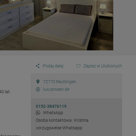
Podaj dalej
Zapisz w Ulubionych
72770
Reutlingen
luxusrosen.de
 lat. 
0152-38476119
WhatsApp
Osoba kontaktowa:
Kristina
vorzugsweise Whatsapp