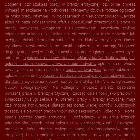
Obojętnie, czy szukasz pracy w branży erotycznej, czy pilnie chcesz
wynająć mieszkanie na krótki okres, oferujemy obydwa rodzaje ogłoszeń
na rynku pracy intymnej i w ogłoszeniach o nieruchomościach. Zawsze
aktualna baza ogłoszeniowa ofert i poszukiwań związanych z pracą w
branży erotycznej, wynajmem i usługodawcami umożliwia szybkie
odniesienie sukcesu. Na Kollegin.pl oferowana jest także sprzedaż lub
przejęcie całych nieruchomości i firm np. klubów erotycznych. Nasze
wyjątkowo często odwiedzane rubryki z ogłoszeniami pomogą Ci dotrzeć
do grupy docelowej w następujących obszarach: ogłoszenia z prywatnymi
adresami,
ogłoszenia salonów masażu
,
reklamy barów /klubów nocnych,
ogłoszenia dam do towarzystwa w
klubie nudystów
, ogłoszenia serwisów
towarzyskich, centrum eskortek /
agencja towarzyska
/domy publiczne /
ogłoszenia burdeli,
ogłoszenia studio usług erotycznych z udziwnieniami
dla domin
, ogłoszenia klubów nocnych z erotyką, TS-TV oraz ogłoszenia
klubów swingersowych. Na Kollegin.pl możesz znaleźć bezpłatnie
poważną pracę w branży erotycznej i zacząć działalność jako pracownik
świadczący usługi seksualne. Oferenci pracy w branży erotycznej mają
dziś mocną konkurencję, dlatego też coraz więcej domów publicznych
troszczy się o swoich pracowników usług seksualnych. Kollegin.pl – Portal
specjalistyczny branży erotycznej – pośredniczy w reklamie licznych
adresów oferujących usługi seksualne w
Niemczech
,
Austrii
i
Szwajcarii
oraz dam, które chętnie wykonują pracę dla pracodawców branży
erotycznej. U nas znajdziesz za darmo swoją nową pracę w branży