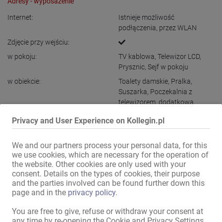
Adresy - wyposażenie
Internet:
Istnieje możliwość
podłączenia
,
przez WLAN
Zdjęcie przy wejściu:
w pokoju:
TV kablowa
,
Telewizor LCD
,
Prysznic
,
Sejf w pokoju
w obiekcie:
Toalety damskie
,
Pralka
,
Suszarka
,
Poczekalnia z
telewizorem
,
dodatkowa
toaleta dla gości
Privacy and User Experience on Kollegin.pl
Kuchnia:
do wspólnego korzystania
,
z
miejscami siedzącymi i
We and our partners process your personal data, for this
możliwością spożycia posiłku
we use cookies, which are necessary for the operation of
Parkingi dla kobiet:
dostępne
,
dyskretne
,
własne
the website. Other cookies are only used with your
consent. Details on the types of cookies, their purpose
Parkingi dla gości:
dostępne
,
dyskretne
,
własne
and the parties involved can be found further down this
Położenie:
Teren przemysłowy
,
Na
page and in the
privacy policy
.
zjeździe z autostrady
You are free to give, refuse or withdraw your consent at
w bezpośrednim sąsiedztwie:
Przystanek autobusowy
,
any time by re-opening the Cookie and Privacy Settings.