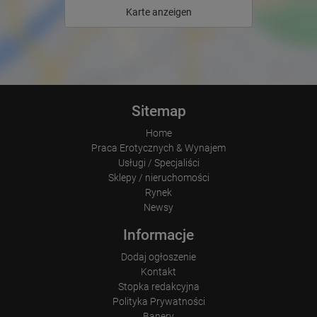
portal or did he leave it completely?
Karte anzeigen
How long did the visitor stay?
Place of processing:
European Union & USA
Sitemap
Home
Praca Erotycznych & Wynajem
Usługi / Specjaliści
Sklepy / nieruchomości
Rynek
Newsy
Informacje
Dodaj ogłoszenie
Kontakt
Stopka redakcyjna
Polityka Prywatności
Banery