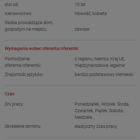
stoi od:
10
lat
Kierownictwo:
Nowość
,
kobieta
Osoba prowadząca dom,
gospodyni na miejscu:
zawsze
Wymagania wobec oferenta/oferentki
Pochodzenie
z regionu
,
Niemcy
,
Kraj UE
,
oferenta/oferentki:
międzynarodowe, legalnie
Znajomość języków:
bardzo podstawowy niemiecki
Czas
Dni pracy:
Poniedziałek
,
Wtorek
,
Środa
,
Czwartek
,
Piątek
,
Sobota
,
Niedziela
Określenie terminu:
elastyczny czas pracy