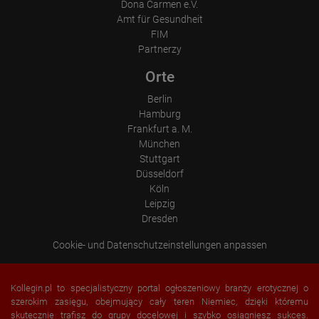
Dona Carmen e.V.
Amt für Gesundheit
FIM
Partnerzy
Orte
Berlin
Hamburg
Frankfurt a. M.
München
Stuttgart
Düsseldorf
Köln
Leipzig
Dresden
Cookie- und Datenschutzeinstellungen anpassen
Kollegin.pl to specjalistyczny portal ogłoszeniowy branży erotycznej o
szerokim zasięgu, obejmujący cały teren Niemiec, dzięki któremu
skutecznie trafisz do grupy docelowej i szybko osiągniesz sukces.