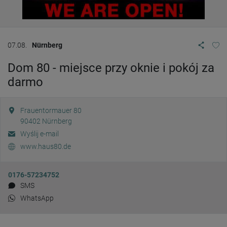
07.08.
Nürnberg
Dom 80 - miejsce przy oknie i pokój za
darmo
Frauentormauer 80
90402
Nürnberg
Wyślij e-mail
www.haus80.de
0176-57234752
SMS
WhatsApp