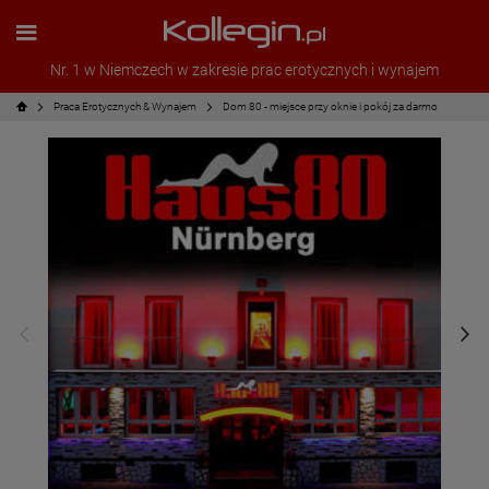
Nr. 1 w Niemczech w zakresie prac erotycznych i wynajem
Praca Erotycznych & Wynajem
Dom 80 - miejsce przy oknie i pokój za darmo