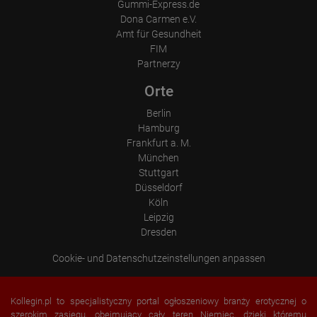
Gummi-Express.de
Dona Carmen e.V.
Amt für Gesundheit
FIM
Partnerzy
Orte
Berlin
Hamburg
Frankfurt a. M.
München
Stuttgart
Düsseldorf
Köln
Leipzig
Dresden
Cookie- und Datenschutzeinstellungen anpassen
Kollegin.pl to specjalistyczny portal ogłoszeniowy branży erotycznej o
szerokim zasięgu, obejmujący cały teren Niemiec, dzięki któremu