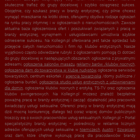
skutecznie trafisz do grupy docelowej i szybko osiągniesz sukces.
Obojętnie, czy szukasz pracy w branży erotycznej, czy pilnie chcesz
wynająć mieszkanie na krótki okres, oferujemy obydwa rodzaje ogłoszeń
na rynku pracy intymnej i w ogłoszeniach o nieruchomościach. Zawsze
aktualna baza ogłoszeniowa ofert i poszukiwań związanych z pracą w
branży erotycznej, wynajmem i usługodawcami umożliwia szybkie
odniesienie sukcesu. Na Kollegin.pl oferowana jest także sprzedaż lub
przejęcie całych nieruchomości i firm np. klubów erotycznych. Nasze
wyjątkowo często odwiedzane rubryki z ogłoszeniami pomogą Ci dotrzeć
do grupy docelowej w następujących obszarach: ogłoszenia z prywatnymi
adresami,
ogłoszenia salonów masażu
,
reklamy barów /klubów nocnych,
ogłoszenia dam do towarzystwa w
klubie nudystów
, ogłoszenia serwisów
towarzyskich, centrum eskortek /
agencja towarzyska
/domy publiczne /
ogłoszenia burdeli,
ogłoszenia studio usług erotycznych z udziwnieniami
dla domin
, ogłoszenia klubów nocnych z erotyką, TS-TV oraz ogłoszenia
klubów swingersowych. Na Kollegin.pl możesz znaleźć bezpłatnie
poważną pracę w branży erotycznej i zacząć działalność jako pracownik
świadczący usługi seksualne. Oferenci pracy w branży erotycznej mają
dziś mocną konkurencję, dlatego też coraz więcej domów publicznych
troszczy się o swoich pracowników usług seksualnych. Kollegin.pl – Portal
specjalistyczny branży erotycznej – pośredniczy w reklamie licznych
adresów oferujących usługi seksualne w
Niemczech
,
Austrii
i
Szwajcarii
oraz dam, które chętnie wykonują pracę dla pracodawców branży