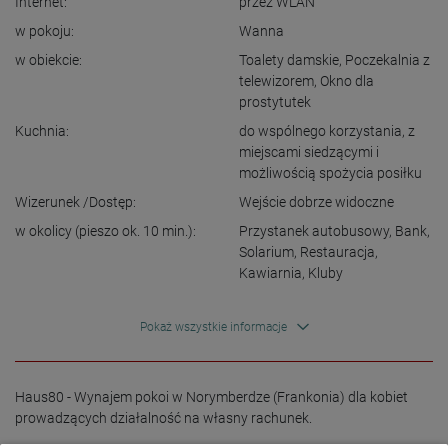
Internet:
przez WLAN
w pokoju:
Wanna
w obiekcie:
Toalety damskie
,
Poczekalnia z
telewizorem
,
Okno dla
prostytutek
Kuchnia:
do wspólnego korzystania
,
z
miejscami siedzącymi i
możliwością spożycia posiłku
Wizerunek /Dostęp:
Wejście dobrze widoczne
w okolicy (pieszo ok. 10 min.):
Przystanek autobusowy
,
Bank
,
Solarium
,
Restauracja
,
Kawiarnia
,
Kluby
Pokaż wszystkie informacje
Haus80 - Wynajem pokoi w Norymberdze (Frankonia) dla kobiet 
prowadzących działalność na własny rachunek.
