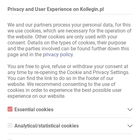
Masz ukończone 18 lat i chcesz wynająć u nas pokój?

Privacy and User Experience on Kollegin.pl
Skontaktuj się z nami!

We and our partners process your personal data, for this
Usługi i ceny oferowane przez każdą kobietę nie są z góry ustalone i 
we use cookies, which are necessary for the operation of
the website. Other cookies are only used with your
są ustalane indywidualnie z jej klientami. Kobiety same decydują, 
consent. Details on the types of cookies, their purpose
czy i komu świadczą swoje usługi.

and the parties involved can be found further down this
page and in the
privacy policy
.
Kobiety podlegają obowiązkom meldunkowym i niemieckim 
przepisom podatkowym; zostały o tym poinformowane na 
You are free to give, refuse or withdraw your consent at
początku umowy.
any time by re-opening the Cookie and Privacy Settings.
You can find the link to do so in the footer of our
Czytaj dalej
website. We recommend consenting to the use of
cookies in order to experience the best possible user
experience on our website.
Poleć swojej koleżance!
Essential cookies
Essential cookies are all cookies necessary for the operation of
the website by enabling basic functions. The website cannot
Analytical/statistical cookies
function properly without these cookies.
Analytical or statistical cookies are cookies that are used to
analyze website usage and create anonymized access statistics.