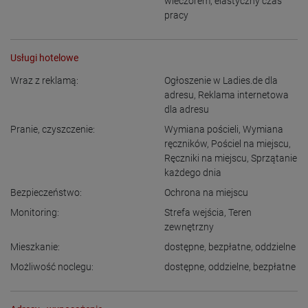
wieczorem
,
elastyczny czas
pracy
Usługi hotelowe
Wraz z reklamą:
Ogłoszenie w Ladies.de dla
adresu
,
Reklama internetowa
dla adresu
Pranie, czyszczenie:
Wymiana pościeli
,
Wymiana
ręczników
,
Pościel na miejscu
,
Ręczniki na miejscu
,
Sprzątanie
każdego dnia
Bezpieczeństwo:
Ochrona na miejscu
Monitoring:
Strefa wejścia
,
Teren
zewnętrzny
Mieszkanie:
dostępne
,
bezpłatne
,
oddzielne
Możliwość noclegu:
dostępne
,
oddzielne
,
bezpłatne