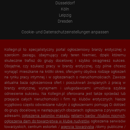
Düsseldorf
Köln
Leipzig
Dresden
Cookie- und Datenschutzeinstellungen anpassen
Kollegin.pl to specjalistyczny portal ogłoszeniowy branży erotycznej o
szerokim zasięgu, obejmujący cały teren Niemiec, dzięki któremu
skutecznie trafisz do grupy docelowej i szybko osiągniesz sukces.
Obojętnie, czy szukasz pracy w branży erotycznej, czy pilnie chcesz
wynająć mieszkanie na krótki okres, oferujemy obydwa rodzaje ogłoszeń
na rynku pracy intymnej i w ogłoszeniach o nieruchomościach. Zawsze
aktualna baza ogłoszeniowa ofert i poszukiwań związanych z pracą w
branży erotycznej, wynajmem i usługodawcami umożliwia szybkie
odniesienie sukcesu. Na Kollegin.pl oferowana jest także sprzedaż lub
przejęcie całych nieruchomości i firm np. klubów erotycznych. Nasze
wyjątkowo często odwiedzane rubryki z ogłoszeniami pomogą Ci dotrzeć
do grupy docelowej w następujących obszarach: ogłoszenia z prywatnymi
adresami,
ogłoszenia salonów masażu
,
reklamy barów /klubów nocnych,
ogłoszenia dam do towarzystwa w
klubie nudystów
, ogłoszenia serwisów
towarzyskich, centrum eskortek /
agencja towarzyska
/domy publiczne /