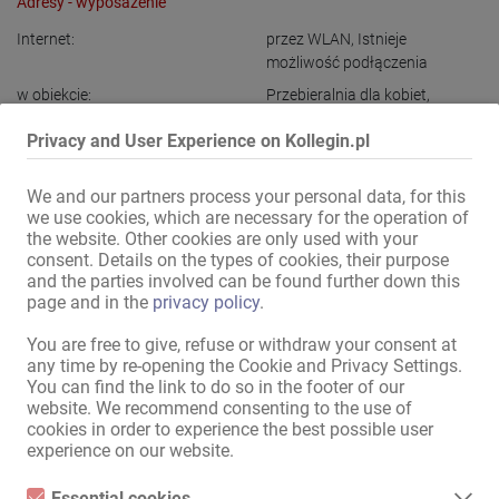
Adresy - wyposażenie
Internet:
przez WLAN
,
Istnieje
możliwość podłączenia
w obiekcie:
Przebieralnia dla kobiet
,
Poczekalnia
,
Toalety damskie
,
Privacy and User Experience on Kollegin.pl
Pralka
,
Suszarka
,
dodatkowa
toaleta dla gości
We and our partners process your personal data, for this
Strefa gości:
Jacuzzi
,
Sauna
,
Bar
we use cookies, which are necessary for the operation of
Parkingi dla kobiet:
dostępne
the website. Other cookies are only used with your
consent. Details on the types of cookies, their purpose
Parkingi dla gości:
dostępne
and the parties involved can be found further down this
Położenie:
Centrum miasta
page and in the
privacy policy
.
You are free to give, refuse or withdraw your consent at
Pokaż wszystkie informacje
any time by re-opening the Cookie and Privacy Settings.
You can find the link to do so in the footer of our
website. We recommend consenting to the use of
cookies in order to experience the best possible user
Day club - klub nocny - szuka fajnych wzmocnień!!!

experience on our website.
...z chęcią zarobienia pieniędzy...

Brak dziennego czynszu!

Essential cookies