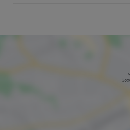
M
Goog