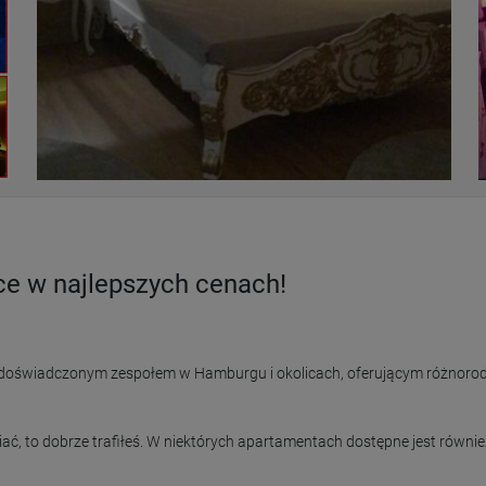
ce w najlepszych cenach!
y doświadczonym zespołem w Hamburgu i okolicach, oferującym różnorod
biać, to dobrze trafiłeś. W niektórych apartamentach dostępne jest również