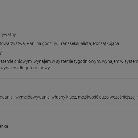
prywatny
 towarzystwa
,
Pani na godziny
,
Transseksualista
,
Początkująca
y
ystemie dniowym
,
wynajem w systemie tygodniowym
,
wynajem w system
,
wynajem długoterminowy
owanie i wymeldowywanie
,
własny klucz
,
możliwość dużo wcześniejszej r
enka