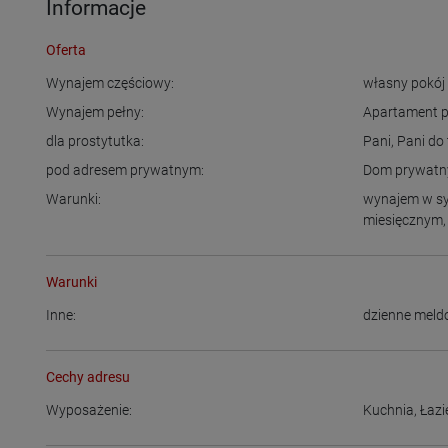
Informacje
Oferta
Wynajem częściowy:
własny pokój
Wynajem pełny:
Apartament 
dla prostytutka:
Pani
,
Pani do
pod adresem prywatnym:
Dom prywatn
Warunki:
wynajem w s
miesięcznym
Warunki
Inne:
dzienne meld
Cechy adresu
Wyposażenie:
Kuchnia
,
Łazi