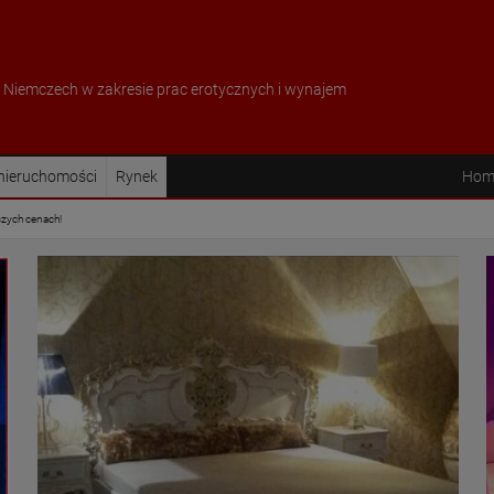
w Niemczech w zakresie prac erotycznych i wynajem
 nieruchomości
Rynek
Hom
szych cenach!