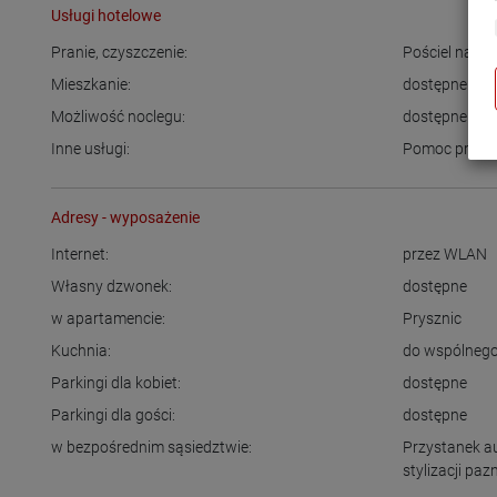
Usługi hotelowe
Pranie, czyszczenie:
Pościel na mi
Mieszkanie:
dostępne
Możliwość noclegu:
dostępne
Inne usługi:
Pomoc przy 
Adresy - wyposażenie
Internet:
przez WLAN
Własny dzwonek:
dostępne
w apartamencie:
Prysznic
Kuchnia:
do wspólnego
Parkingi dla kobiet:
dostępne
Parkingi dla gości:
dostępne
w bezpośrednim sąsiedztwie:
Przystanek 
stylizacji paz