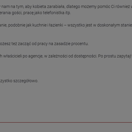
 nam na tym, aby kobieta zarabiała, dlatego możemy pomóc Ci również w
nia gości, pracę jako telefonistka itp.

e, podobnie jak kuchnie i łazienki – wszystko jest w doskonałym stanie 
żesz też zacząć od pracy na zasadzie procentu.

właścicieli po agencje, w zależności od dostępności. Po prostu zapytaj!

szystko szczegółowo.
