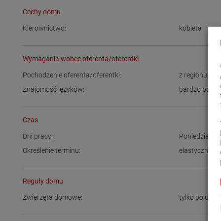
Cechy domu
Kierownictwo:
kobieta
Wymagania wobec oferenta/oferentki
Pochodzenie oferenta/oferentki:
z regionu
,
Ni
Znajomość języków:
bardzo podst
Czas
Dni pracy:
Poniedziałek
Określenie terminu:
elastyczny cz
Reguły domu
Zwierzęta domowe:
tylko po uzgo