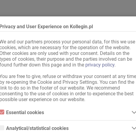
Privacy and User Experience on Kollegin.pl
We and our partners process your personal data, for this we use
emcy
,
Kraj UE
,
międzynarodowe, legalnie
cookies, which are necessary for the operation of the website.
Other cookies are only used with your consent. Details on the
awowy niemiecki
types of cookies, their purpose and the parties involved can be
found further down this page and in the
privacy policy
.
You are free to give, refuse or withdraw your consent at any tim
by re-opening the Cookie and Privacy Settings. You can find the
,
Wtorek
,
Środa
,
Czwartek
,
Piątek
,
Sobota
,
Niedziela
link to do so in the footer of our website. We recommend
as pracy
consenting to the use of cookies in order to experience the best
possible user experience on our website.
Essential cookies
Essential cookies are all cookies necessary for the operation of the
dnieniu
website by enabling basic functions. The website cannot function
Analytical/statistical cookies
properly without these cookies.
Analytical or statistical cookies are cookies that are used to analyze