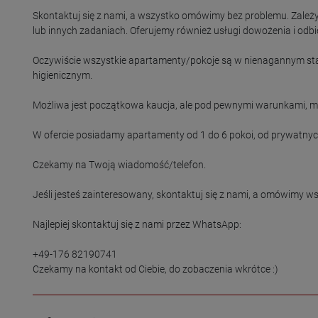
Skontaktuj się z nami, a wszystko omówimy bez problemu. Zależy
lub innych zadaniach. Oferujemy również usługi dowożenia i odbiera
Oczywiście wszystkie apartamenty/pokoje są w nienagannym stani
higienicznym.

Możliwa jest początkowa kaucja, ale pod pewnymi warunkami, mo
W ofercie posiadamy apartamenty od 1 do 6 pokoi, od prywatnych 
Czekamy na Twoją wiadomość/telefon.

Jeśli jesteś zainteresowany, skontaktuj się z nami, a omówimy w
Najlepiej skontaktuj się z nami przez WhatsApp:

+49-176 82190741

Czekamy na kontakt od Ciebie, do zobaczenia wkrótce :)