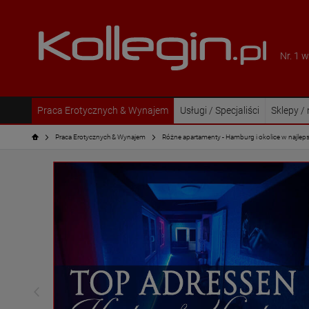
Nr. 1 
Praca Erotycznych & Wynajem
Usługi / Specjaliści
Sklepy /
Praca Erotycznych & Wynajem
Różne apartamenty - Hamburg i okolice w najlep