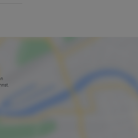
an
nnst.