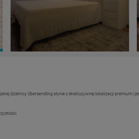
iej dzielnicy Obersendling słynie z ekskluzywnej lokalizacji premium i jes
zystości.
