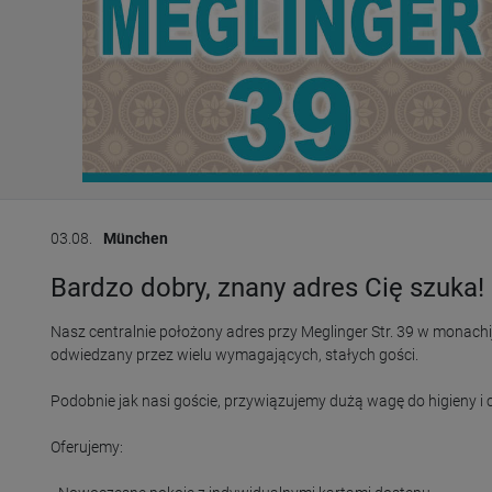
03.08.
München
Bardzo dobry, znany adres Cię szuka!
Nasz centralnie położony adres przy Meglinger Str. 39 w monachijsk
odwiedzany przez wielu wymagających, stałych gości.

Podobnie jak nasi goście, przywiązujemy dużą wagę do higieny i c
Oferujemy:
