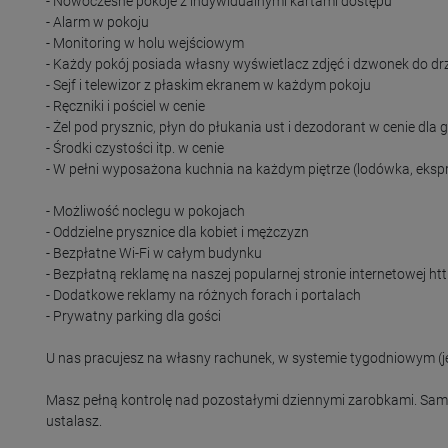
- Nowoczesne pokoje z indywidualnymi kartami dostępu

- Alarm w pokoju

- Monitoring w holu wejściowym

- Każdy pokój posiada własny wyświetlacz zdjęć i dzwonek do drz
- Sejf i telewizor z płaskim ekranem w każdym pokoju

- Ręczniki i pościel w cenie

- Żel pod prysznic, płyn do płukania ust i dezodorant w cenie dla g
- Środki czystości itp. w cenie

- W pełni wyposażona kuchnia na każdym piętrze (lodówka, eksp
- Możliwość noclegu w pokojach

- Oddzielne prysznice dla kobiet i mężczyzn

- Bezpłatne Wi-Fi w całym budynku

- Bezpłatną reklamę na naszej popularnej stronie internetowej htt
- Dodatkowe reklamy na różnych forach i portalach

- Prywatny parking dla gości

U nas pracujesz na własny rachunek, w systemie tygodniowym (jed
Masz pełną kontrolę nad pozostałymi dziennymi zarobkami. Sam dec
ustalasz.
