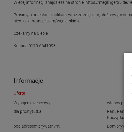
Więcej informacji znajdziesz na stronie: https://meglinger39.de/r
Prosimy o przesłanie aplikacji wraz ze zdjęciem, służbowym nu
niemieckim/angielskim/węgierskim).

Czekamy na Ciebie!

Kristina 0170-6641098

...
Informacje
Oferta
Wynajem częściowy:
własny pokój
dla prostytutka:
Pani
,
Pani do
Początkując
pod adresem prywatnym:
Dom prywatn