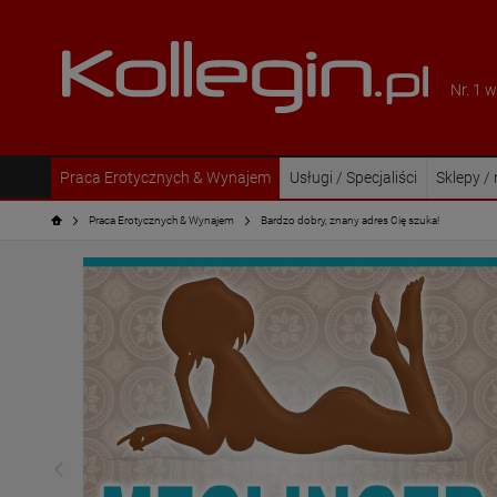
Nr. 1 
Praca Erotycznych & Wynajem
Usługi / Specjaliści
Sklepy /
Praca Erotycznych & Wynajem
Bardzo dobry, znany adres Cię szuka!