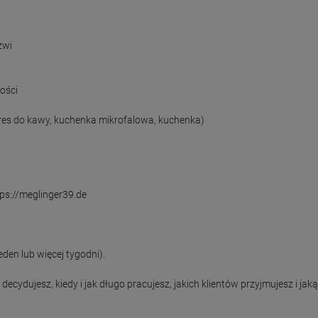
wi

ości

res do kawy, kuchenka mikrofalowa, kuchenka)

ps://meglinger39.de

en lub więcej tygodni).

ydujesz, kiedy i jak długo pracujesz, jakich klientów przyjmujesz i jaką