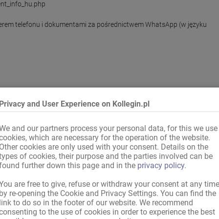
ent_info_hu.php

merem telefonu i dokumentami za pośrednictwem WhatsApp (w języku 
Privacy and User Experience on Kollegin.pl
We and our partners process your personal data, for this we use
cookies, which are necessary for the operation of the website.
Other cookies are only used with your consent. Details on the
types of cookies, their purpose and the parties involved can be
found further down this page and in the
privacy policy
.
You are free to give, refuse or withdraw your consent at any tim
 towarzystwa
,
Pani na godziny
,
Masażystka (możliwy stosunek płciowy)
,
by re-opening the Cookie and Privacy Settings. You can find the
a
link to do so in the footer of our website. We recommend
y
consenting to the use of cookies in order to experience the best