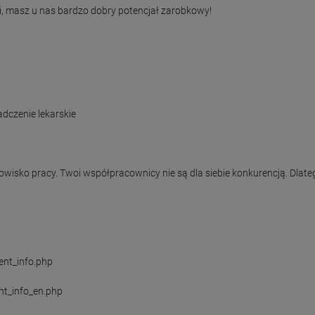
gi, masz u nas bardzo dobry potencjał zarobkowy!

czenie lekarskie

wisko pracy. Twoi współpracownicy nie są dla siebie konkurencją. Dlateg
ent_info.php

nt_info_en.php
