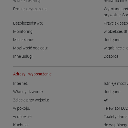
Wraz z reklamą:
Reklama inte
Pranie, czyszczenie:
Wymiana pośc
prywatne
,
Sp
Bezpieczeństwo:
Przycisk bez
Monitoring:
w obiekcie
,
St
Mieszkanie:
dostępne
Możliwość noclegu:
w gabinecie
,
Inne usługi:
Dozorca
Adresy - wyposażenie
Internet:
Istnieje możl
Własny dzwonek:
dostępne
Zdjęcie przy wejściu:
w pokoju:
Telewizor LC
w obiekcie:
Toalety dams
Kuchnia:
do wspólnego