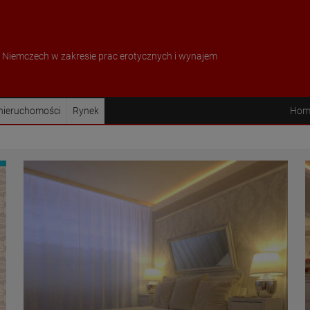
w Niemczech w zakresie prac erotycznych i wynajem
 nieruchomości
Rynek
Hom