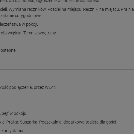
rnetowa dla adresu
,
Ogłoszenie w Ladies.de dla adresu
ieli
,
Wymiana ręczników
,
Pościel na miejscu
,
Ręczniki na miejscu
,
Pralni
rzątanie cotygodniowe
pieczeństwa w pokoju
refa wejścia
,
Teren zewnętrzny
dostępne
iwość podłączenia
,
przez WLAN
D
,
Sejf w pokoju
kie
,
Pralka
,
Suszarka
,
Poczekalnia
,
dodatkowa toaleta dla gości
 korzystania