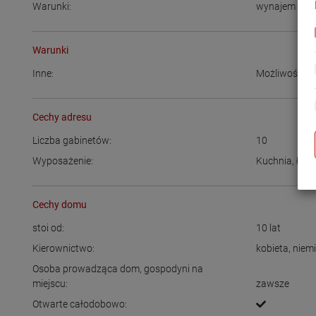
Warunki:
wynajem w s
Warunki
Inne:
Możliwość pr
Cechy adresu
Liczba gabinetów:
10
Wyposażenie:
Kuchnia
,
Łazi
Cechy domu
stoi od:
10
lat
Kierownictwo:
kobieta
,
niemi
Osoba prowadząca dom, gospodyni na
miejscu:
zawsze
Otwarte całodobowo: