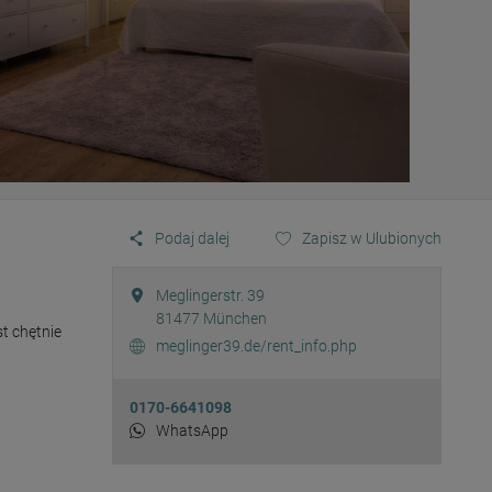
Podaj dalej
Zapisz w Ulubionych
Meglingerstr. 39
81477
München
t chętnie 
meglinger39.de/rent_info.php
0170-6641098
WhatsApp