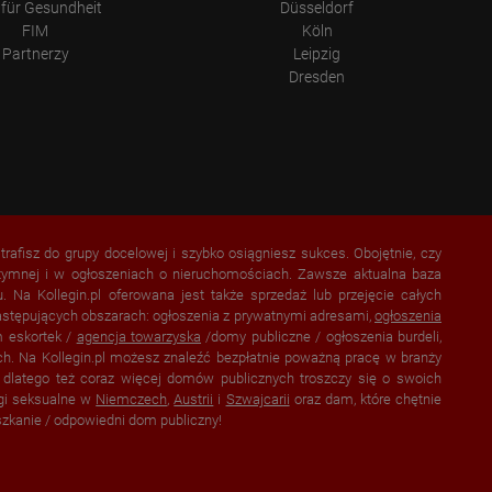
für Gesundheit
Düsseldorf
FIM
Köln
Partnerzy
Leipzig
Dresden
 trafisz do grupy docelowej i szybko osiągniesz sukces. Obojętnie, czy
intymnej i w ogłoszeniach o nieruchomościach. Zawsze aktualna baza
Na Kollegin.pl oferowana jest także sprzedaż lub przejęcie całych
astępujących obszarach: ogłoszenia z prywatnymi adresami,
ogłoszenia
m eskortek /
agencja towarzyska
/domy publiczne / ogłoszenia burdeli,
ch. Na Kollegin.pl możesz znaleźć bezpłatnie poważną pracę w branży
, dlatego też coraz więcej domów publicznych troszczy się o swoich
ugi seksualne w
Niemczech
,
Austrii
i
Szwajcarii
oraz dam, które chętnie
zkanie / odpowiedni dom publiczny!