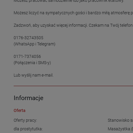
Możesz pracować samodzielnie lub jako pracownik etatowy.

Możesz liczyć na sympatycznych gości i bardzo miłą atmosferę pr
Zadzwoń, aby uzyskać więcej informacji. Czekam na Twój telefon!
0176-32743505

(WhatsApp i Telegram)

0171-7374056

(Połączenia i SMS-y)

Informacje
Oferta
Oferty pracy:
Stanowisko s
dla prostytutka:
Masażystka (