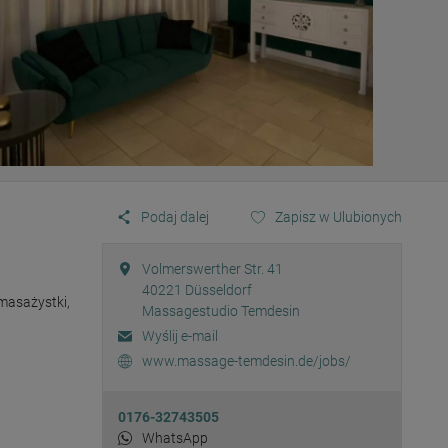
Podaj dalej
Zapisz w Ulubionych
Volmerswerther Str. 41
40221
Düsseldorf
asażystki, 
Massagestudio Temdesin
Wyślij e-mail
www.massage-temdesin.de/jobs/
0176-32743505
WhatsApp