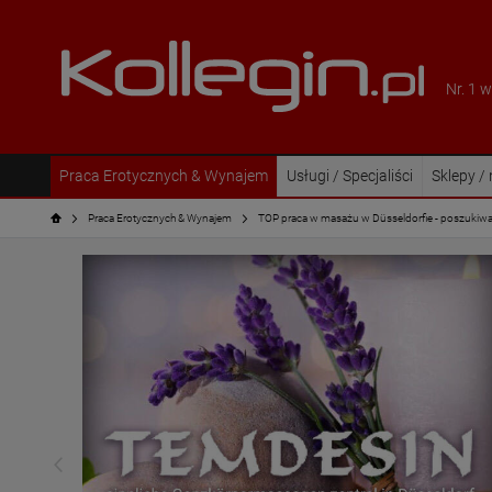
Nr. 1 
Praca Erotycznych & Wynajem
Usługi / Specjaliści
Sklepy /
Praca Erotycznych & Wynajem
TOP praca w masażu w Düsseldorfie - poszukiw