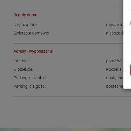
Reguły domu
Niepożądane:
męskie towa
Zwierzęta domowe:
niepożądane
Adresy - wyposażenie
Internet:
przez WLAN
,
w obiekcie:
Poczekalnia
Parkingi dla kobiet:
dostępne
Parkingi dla gości:
dostępne