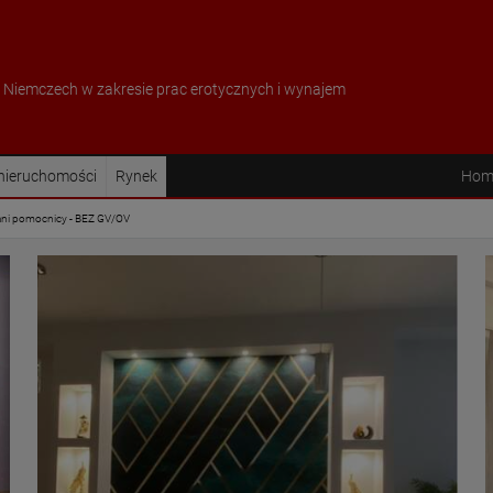
w Niemczech w zakresie prac erotycznych i wynajem
 nieruchomości
Rynek
Hom
ani pomocnicy - BEZ GV/OV