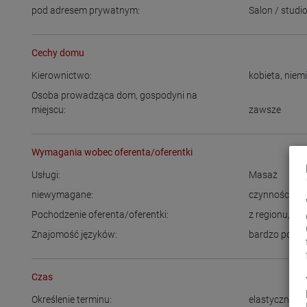
pod adresem prywatnym:
Salon / stud
Cechy domu
Kierownictwo:
kobieta
,
niemi
Osoba prowadząca dom, gospodyni na
miejscu:
zawsze
Wymagania wobec oferenta/oferentki
Usługi:
Masaż
niewymagane:
czynności se
Pochodzenie oferenta/oferentki:
z regionu
,
Ni
Znajomość języków:
bardzo podst
Czas
Określenie terminu:
elastyczny cz