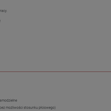
acy.



amodzielne
bez możliwości stosunku płciowego)