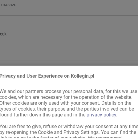
io masażu
ecki
Privacy and User Experience on Kollegin.pl
ksualne
,
Stosunek płciowy
,
Miłość francuska (seks oralny)
We and our partners process your personal data, for this we use
emcy
,
Kraj UE
,
międzynarodowe, legalnie
cookies, which are necessary for the operation of the website.
Other cookies are only used with your consent. Details on the
awowy niemiecki
types of cookies, their purpose and the parties involved can be
found further down this page and in the
privacy policy
.
You are free to give, refuse or withdraw your consent at any tim
by re-opening the Cookie and Privacy Settings. You can find the
as pracy