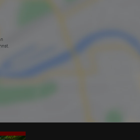
an
nnst.