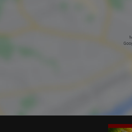
M
Goog