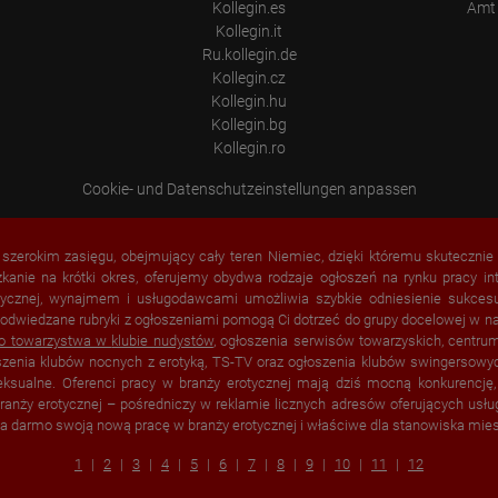
Kollegin.es
Amt 
Kollegin.it
Ru.kollegin.de
Kollegin.cz
Kollegin.hu
Kollegin.bg
Kollegin.ro
Cookie- und Datenschutzeinstellungen anpassen
o szerokim zasięgu, obejmujący cały teren Niemiec, dzięki któremu skutecznie
zkanie na krótki okres, oferujemy obydwa rodzaje ogłoszeń na rynku pracy 
ycznej, wynajmem i usługodawcami umożliwia szybkie odniesienie sukcesu. 
 odwiedzane rubryki z ogłoszeniami pomogą Ci dotrzeć do grupy docelowej w n
do towarzystwa w
klubie nudystów
, ogłoszenia serwisów towarzyskich, centru
oszenia klubów nocnych z erotyką, TS-TV oraz ogłoszenia klubów swingersowy
seksualne. Oferenci pracy w branży erotycznej mają dziś mocną konkurencję
 branży erotycznej – pośredniczy w reklamie licznych adresów oferujących usł
za darmo swoją nową pracę w branży erotycznej i właściwe dla stanowiska mies
1
2
3
4
5
6
7
8
9
10
11
12