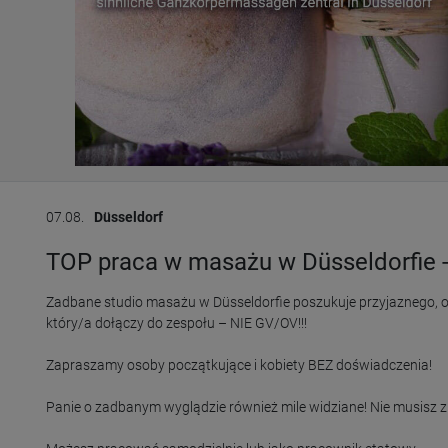
07.08.
Düsseldorf
TOP praca w masażu w Düsseldorfie 
Zadbane studio masażu w Düsseldorfie poszukuje przyjaznego, o
który/a dołączy do zespołu – NIE GV/OV!!!

Zapraszamy osoby początkujące i kobiety BEZ doświadczenia!

Panie o zadbanym wyglądzie również mile widziane! Nie musisz zn