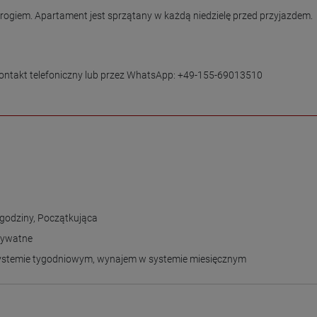
progiem. Apartament jest sprzątany w każdą niedzielę przed przyjazdem.

kontakt telefoniczny lub przez WhatsApp: +49-155-69013510

 godziny
,
Początkująca
rywatne
ystemie tygodniowym
,
wynajem w systemie miesięcznym