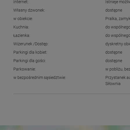
Internet:
Istnieje możl
Własny dzwonek:
dostępne
w obiekcie:
Pralka
,
zamyk
Kuchnia:
do wspólnego
Łazienka:
do wspólnego
Wizerunek /Dostęp:
dyskretny obi
Parkingi dla kobiet:
dostępne
Parkingi dla gości:
dostępne
Parkowanie:
w pobliżu
,
be
w bezpośrednim sąsiedztwie:
Przystanek 
Siłownia