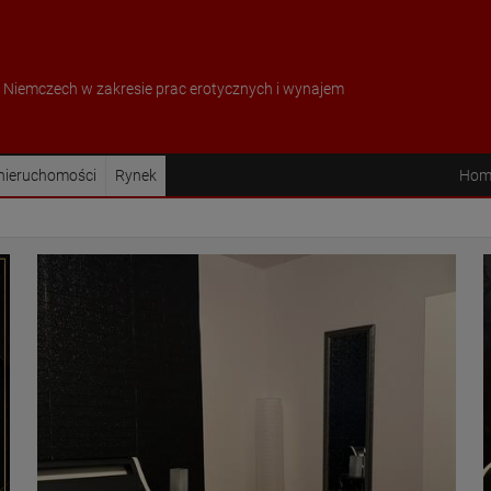
w Niemczech w zakresie prac erotycznych i wynajem
 nieruchomości
Rynek
Hom