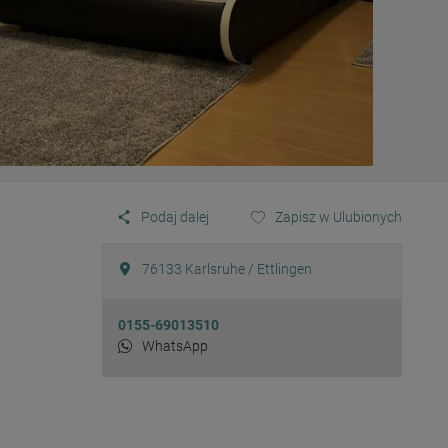
Podaj dalej
Zapisz w Ulubionych
76133
Karlsruhe / Ettlingen
0155-69013510
WhatsApp