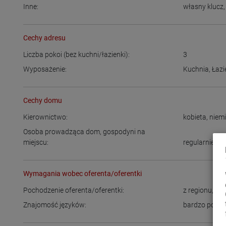
Inne:
własny klucz
Cechy adresu
Liczba pokoi (bez kuchni/łazienki):
3
Wyposażenie:
Kuchnia
,
Łazi
Cechy domu
Kierownictwo:
kobieta
,
niemi
Osoba prowadząca dom, gospodyni na
miejscu:
regularnie
Wymagania wobec oferenta/oferentki
Pochodzenie oferenta/oferentki:
z regionu
,
Ni
Znajomość języków:
bardzo podst