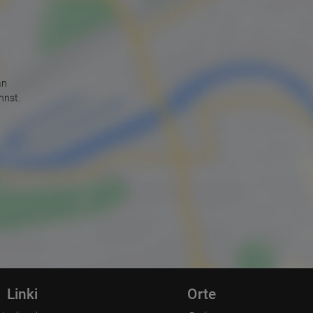
an
nnst.
Linki
Orte