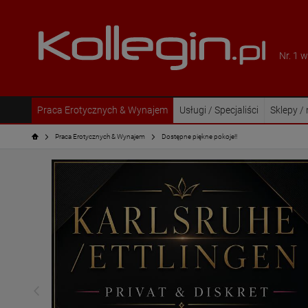
Nr. 1 
Praca Erotycznych & Wynajem
Usługi / Specjaliści
Sklepy /
Praca Erotycznych & Wynajem
Dostępne piękne pokoje!!