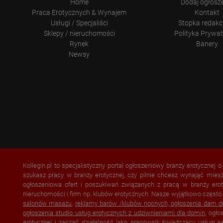
Home
Dodaj ogłosz
Praca Erotycznych & Wynajem
Kontakt
Usługi / Specjaliści
Stopka redakc
Sklepy / nieruchomości
Polityka Prywa
Rynek
Banery
Newsy
Kollegin.pl to specjalistyczny portal ogłoszeniowy branży erotycznej 
szukasz pracy w branży erotycznej, czy pilnie chcesz wynająć mies
ogłoszeniowa ofert i poszukiwań związanych z pracą w branży erot
nieruchomości i firm np. klubów erotycznych. Nasze wyjątkowo często
salonów masażu
,
reklamy barów /klubów nocnych, ogłoszenia dam 
ogłoszenia studio usług erotycznych z udziwnieniami dla domin
, ogł
erotycznej i zacząć działalność jako pracownik świadczący usługi 