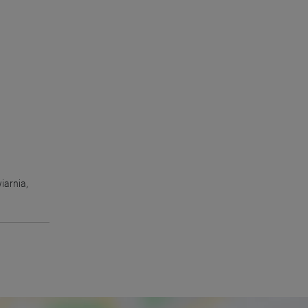
iarnia
,