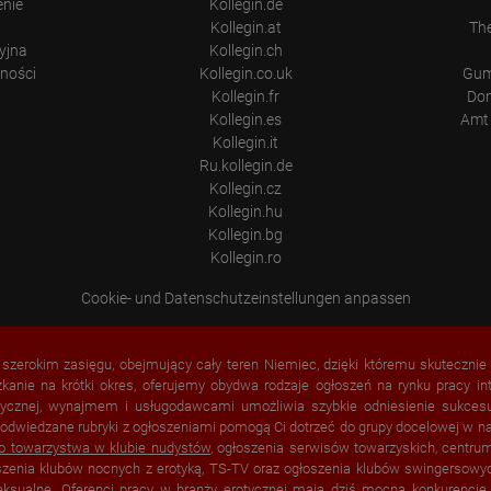
enie
Kollegin.de
Kollegin.at
Th
yjna
Kollegin.ch
tności
Kollegin.co.uk
Gum
Kollegin.fr
Don
Kollegin.es
Amt 
Kollegin.it
Ru.kollegin.de
Kollegin.cz
Kollegin.hu
Kollegin.bg
Kollegin.ro
Cookie- und Datenschutzeinstellungen anpassen
o szerokim zasięgu, obejmujący cały teren Niemiec, dzięki któremu skutecznie
zkanie na krótki okres, oferujemy obydwa rodzaje ogłoszeń na rynku pracy 
ycznej, wynajmem i usługodawcami umożliwia szybkie odniesienie sukcesu. 
 odwiedzane rubryki z ogłoszeniami pomogą Ci dotrzeć do grupy docelowej w n
do towarzystwa w
klubie nudystów
, ogłoszenia serwisów towarzyskich, centru
oszenia klubów nocnych z erotyką, TS-TV oraz ogłoszenia klubów swingersowy
seksualne. Oferenci pracy w branży erotycznej mają dziś mocną konkurencję