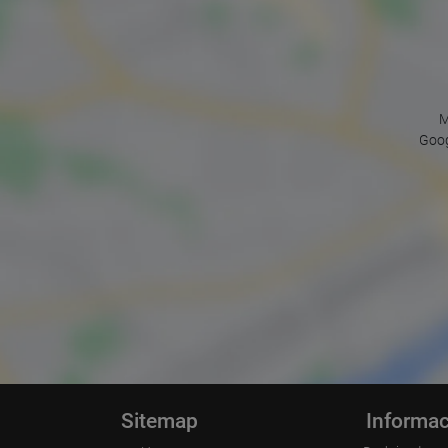
M
Goog
Sitemap
Informac