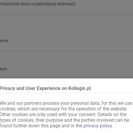
,
możliwość dużo wcześniejszej rezerwacji
enka
ecki
Privacy and User Experience on Kollegin.pl
We and our partners process your personal data, for this we use
cookies, which are necessary for the operation of the website.
emcy
,
Kraj UE
,
międzynarodowe, legalnie
Other cookies are only used with your consent. Details on the
types of cookies, their purpose and the parties involved can be
awowy niemiecki
found further down this page and in the
privacy policy
.