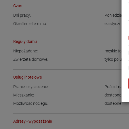
Czas
Dni pracy:
Poniedziałek
Określenie terminu:
elastyczny cz
Reguły domu
Niepożądane:
męskie towa
Zwierzęta domowe:
tylko po uzgo
Usługi hotelowe
Pranie, czyszczenie:
Pościel na mi
Mieszkanie:
dostępne
Możliwość noclegu:
dostępne
Adresy - wyposażenie