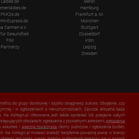
Ladies.de
Berlin
emenladies.de
Hamburg
FKK24.de
Frankfurt a. M.
mi-Express.de
München
a Carmen e.V.
Stuttgart
für Gesundheit
Düsseldorf
FIM
Köln
Partnerzy
Leipzig
Dresden
 trafisz do grupy docelowej i szybko osiągniesz sukces. Obojętnie, czy
intymnej i w ogłoszeniach o nieruchomościach. Zawsze aktualna baza
Na Kollegin.pl oferowana jest także sprzedaż lub przejęcie całych
astępujących obszarach: ogłoszenia z prywatnymi adresami,
ogłoszenia
m eskortek /
agencja towarzyska
/domy publiczne / ogłoszenia burdeli,
ch. Na Kollegin.pl możesz znaleźć bezpłatnie poważną pracę w branży
, dlatego też coraz więcej domów publicznych troszczy się o swoich