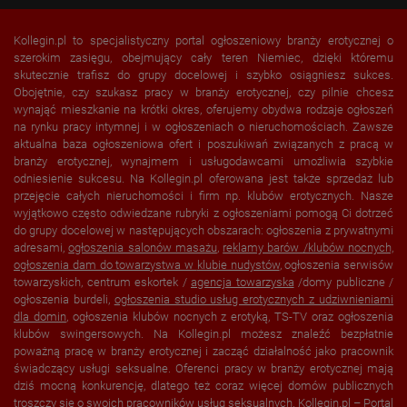
Kollegin.pl to specjalistyczny portal ogłoszeniowy branży erotycznej o
szerokim zasięgu, obejmujący cały teren Niemiec, dzięki któremu
skutecznie trafisz do grupy docelowej i szybko osiągniesz sukces.
Obojętnie, czy szukasz pracy w branży erotycznej, czy pilnie chcesz
wynająć mieszkanie na krótki okres, oferujemy obydwa rodzaje ogłoszeń
na rynku pracy intymnej i w ogłoszeniach o nieruchomościach. Zawsze
aktualna baza ogłoszeniowa ofert i poszukiwań związanych z pracą w
branży erotycznej, wynajmem i usługodawcami umożliwia szybkie
odniesienie sukcesu. Na Kollegin.pl oferowana jest także sprzedaż lub
przejęcie całych nieruchomości i firm np. klubów erotycznych. Nasze
wyjątkowo często odwiedzane rubryki z ogłoszeniami pomogą Ci dotrzeć
do grupy docelowej w następujących obszarach: ogłoszenia z prywatnymi
adresami,
ogłoszenia salonów masażu
,
reklamy barów /klubów nocnych,
ogłoszenia dam do towarzystwa w
klubie nudystów
, ogłoszenia serwisów
towarzyskich, centrum eskortek /
agencja towarzyska
/domy publiczne /
ogłoszenia burdeli,
ogłoszenia studio usług erotycznych z udziwnieniami
dla domin
, ogłoszenia klubów nocnych z erotyką, TS-TV oraz ogłoszenia
klubów swingersowych. Na Kollegin.pl możesz znaleźć bezpłatnie
poważną pracę w branży erotycznej i zacząć działalność jako pracownik
świadczący usługi seksualne. Oferenci pracy w branży erotycznej mają
dziś mocną konkurencję, dlatego też coraz więcej domów publicznych
troszczy się o swoich pracowników usług seksualnych. Kollegin.pl – Portal