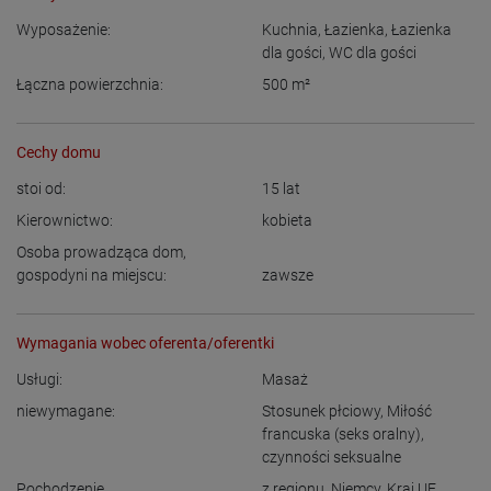
Wyposażenie:
Kuchnia
,
Łazienka
,
Łazienka
dla gości
,
WC dla gości
Łączna powierzchnia:
500
m²
Cechy domu
stoi od:
15
lat
Kierownictwo:
kobieta
Osoba prowadząca dom,
gospodyni na miejscu:
zawsze
Wymagania wobec oferenta/oferentki
Usługi:
Masaż
niewymagane:
Stosunek płciowy
,
Miłość
francuska (seks oralny)
,
czynności seksualne
Pochodzenie
z regionu
,
Niemcy
,
Kraj UE
,