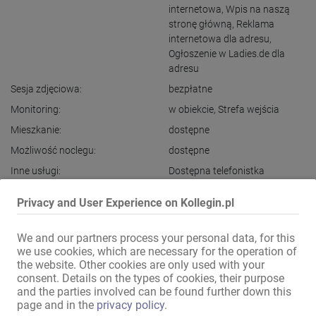
internetowa
,
Wpis na naszą
stronę główną
,
Reklama
internetowa dla adresu
,
Ogłoszenie w Ladies.de dla
adresu
Sesja zdjęciowa:
bezpłatne
Monitoring:
w obiekcie
,
Strefa wejścia
Mieszkanie:
dostępne
Możliwość noclegu:
dostępne
Inne usługi:
Dostępna telefonistka
Privacy and User Experience on Kollegin.pl
Adresy - wyposażenie
We and our partners process your personal data, for this
Internet:
przez WLAN
we use cookies, which are necessary for the operation of
w apartamencie:
Sprzęt muzyczny
,
Wanna
,
the website. Other cookies are only used with your
Prysznic
,
Prysznic z WC
,
consent. Details on the types of cookies, their purpose
Lodówka
and the parties involved can be found further down this
page and in the
privacy policy
.
w obiekcie:
Toalety damskie
,
Pralka
,