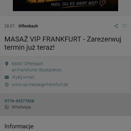
28.07.
Offenbach
MASAŻ VIP FRANKFURT - Zarezerwuj
termin już teraz!
63067
Offenbach
an Frankfurter Stadtgrenze
Wyślij e-mail
www.vip-massage-frankfurt.de
0176-43277828
WhatsApp
Informacje