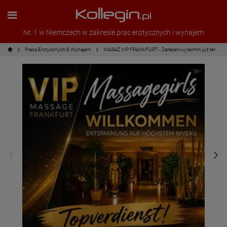
Nr. 1 w Niemczech w zakresie prac erotycznych i wynajem
Praca Erotycznych & Wynajem
MASAŻ VIP FRANKFURT - Zarezerwuj termin już teraz!