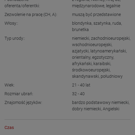
oferenta/oferentki:
międzynarodowe, legalnie
Zezwolenie na pracę (CH, A):
muszą być przedstawione
Włosy::
blondynka
,
szatynka
,
ruda
,
brunetka
Typ urody::
niemiecki
,
zachodnioeuropejski
,
wschodnioeuropejski
,
azjatycki
,
latynoamerykański
,
orientalny
,
egzotyczny
,
afrykański
,
karaibski
,
środkowoeuropejski
,
skandynawski
,
południowy
Wiek:
21 - 40
lat
Rozmiar ubrań:
32 - 40
Znajomość języków:
bardzo podstawowy niemiecki
,
dobry niemiecki
,
Angielski
Czas