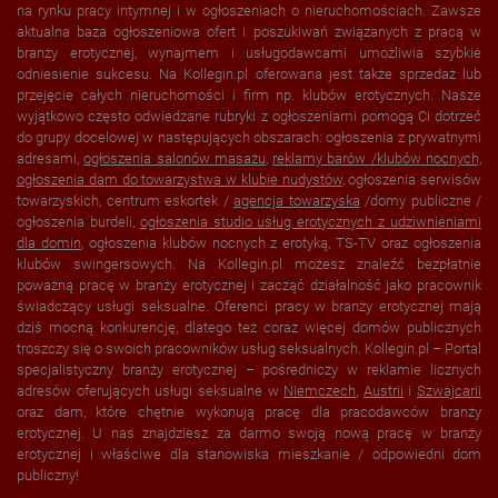
na rynku pracy intymnej i w ogłoszeniach o nieruchomościach. Zawsze
aktualna baza ogłoszeniowa ofert i poszukiwań związanych z pracą w
branży erotycznej, wynajmem i usługodawcami umożliwia szybkie
odniesienie sukcesu. Na Kollegin.pl oferowana jest także sprzedaż lub
przejęcie całych nieruchomości i firm np. klubów erotycznych. Nasze
wyjątkowo często odwiedzane rubryki z ogłoszeniami pomogą Ci dotrzeć
do grupy docelowej w następujących obszarach: ogłoszenia z prywatnymi
adresami,
ogłoszenia salonów masażu
,
reklamy barów /klubów nocnych,
ogłoszenia dam do towarzystwa w
klubie nudystów
, ogłoszenia serwisów
towarzyskich, centrum eskortek /
agencja towarzyska
/domy publiczne /
ogłoszenia burdeli,
ogłoszenia studio usług erotycznych z udziwnieniami
dla domin
, ogłoszenia klubów nocnych z erotyką, TS-TV oraz ogłoszenia
klubów swingersowych. Na Kollegin.pl możesz znaleźć bezpłatnie
poważną pracę w branży erotycznej i zacząć działalność jako pracownik
świadczący usługi seksualne. Oferenci pracy w branży erotycznej mają
dziś mocną konkurencję, dlatego też coraz więcej domów publicznych
troszczy się o swoich pracowników usług seksualnych. Kollegin.pl – Portal
specjalistyczny branży erotycznej – pośredniczy w reklamie licznych
adresów oferujących usługi seksualne w
Niemczech
,
Austrii
i
Szwajcarii
oraz dam, które chętnie wykonują pracę dla pracodawców branży
erotycznej. U nas znajdziesz za darmo swoją nową pracę w branży
erotycznej i właściwe dla stanowiska mieszkanie / odpowiedni dom
publiczny!