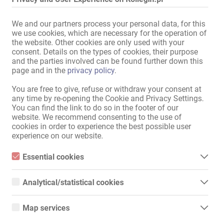
Przejdź do portalu ogłoszeniowego
We and our partners process your personal data, for this
we use cookies, which are necessary for the operation of
the website. Other cookies are only used with your
consent. Details on the types of cookies, their purpose
Sitemap
and the parties involved can be found further down this
page and in the
privacy policy
.
Home
Praca Erotycznych & Wynajem
You are free to give, refuse or withdraw your consent at
Usługi / Specjaliści
any time by re-opening the Cookie and Privacy Settings.
Sklepy / nieruchomości
You can find the link to do so in the footer of our
Rynek
website. We recommend consenting to the use of
Newsy
cookies in order to experience the best possible user
experience on our website.
Informacje
Essential cookies
Dodaj ogłoszenie
Kontakt
Essential cookies are all cookies necessary for the operation of
the website by enabling basic functions. The website cannot
Stopka redakcyjna
Analytical/statistical cookies
function properly without these cookies.
Polityka Prywatności
Analytical or statistical cookies are cookies that are used to
Banery
analyze website usage and create anonymized access statistics.
Map services
They help website owners understand how visitors interact with
Międzynarodowy
websites by collecting and reporting information anonymously.
Google Maps