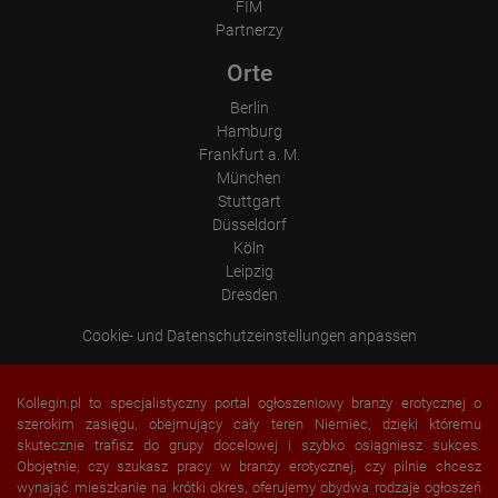
FIM
Information collected on visitor behavior is as follows:
Partnerzy
Origin (country and city)
Language
Orte
Operating system
Device (PC, tablet PC or smartphone)
Berlin
Browser and any add-ons used
Resolution of the computer
Hamburg
Visitor source (Facebook, search engine, or referring website)
Frankfurt a. M.
Which files were downloaded?
München
Which videos were watched?
Stuttgart
Were any advertising banners clicked?
Where did the visitor go? Did he click on other pages of the
Düsseldorf
portal or did he leave it completely?
Köln
How long did the visitor stay?
Leipzig
Place of processing:
Dresden
European Union & USA
Cookie- und Datenschutzeinstellungen anpassen
Kollegin.pl to specjalistyczny portal ogłoszeniowy branży erotycznej o
szerokim zasięgu, obejmujący cały teren Niemiec, dzięki któremu
skutecznie trafisz do grupy docelowej i szybko osiągniesz sukces.
Obojętnie, czy szukasz pracy w branży erotycznej, czy pilnie chcesz
wynająć mieszkanie na krótki okres, oferujemy obydwa rodzaje ogłoszeń