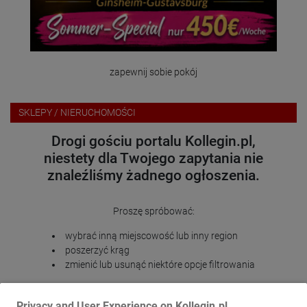
zapewnij sobie pokój
SKLEPY / NIERUCHOMOŚCI
Drogi gościu portalu Kollegin.pl,
niestety dla Twojego zapytania nie
znaleźliśmy żadnego ogłoszenia.
Proszę spróbować:
wybrać inną miejscowość lub inny region
poszerzyć krąg
zmienić lub usunąć niektóre opcje filtrowania
Dziękujemy za zrozumienie i życzymy wielu sukcesów na
Kollegin.pl!
Privacy and User Experience on Kollegin.pl