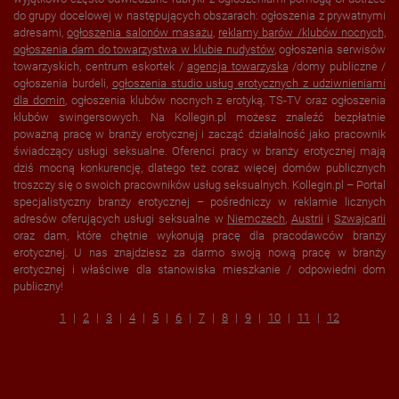
do grupy docelowej w następujących obszarach: ogłoszenia z prywatnymi
adresami,
ogłoszenia salonów masażu
,
reklamy barów /klubów nocnych,
ogłoszenia dam do towarzystwa w
klubie nudystów
, ogłoszenia serwisów
towarzyskich, centrum eskortek /
agencja towarzyska
/domy publiczne /
ogłoszenia burdeli,
ogłoszenia studio usług erotycznych z udziwnieniami
dla domin
, ogłoszenia klubów nocnych z erotyką, TS-TV oraz ogłoszenia
klubów swingersowych. Na Kollegin.pl możesz znaleźć bezpłatnie
poważną pracę w branży erotycznej i zacząć działalność jako pracownik
świadczący usługi seksualne. Oferenci pracy w branży erotycznej mają
dziś mocną konkurencję, dlatego też coraz więcej domów publicznych
troszczy się o swoich pracowników usług seksualnych. Kollegin.pl – Portal
specjalistyczny branży erotycznej – pośredniczy w reklamie licznych
adresów oferujących usługi seksualne w
Niemczech
,
Austrii
i
Szwajcarii
oraz dam, które chętnie wykonują pracę dla pracodawców branży
erotycznej. U nas znajdziesz za darmo swoją nową pracę w branży
erotycznej i właściwe dla stanowiska mieszkanie / odpowiedni dom
publiczny!
1
2
3
4
5
6
7
8
9
10
11
12