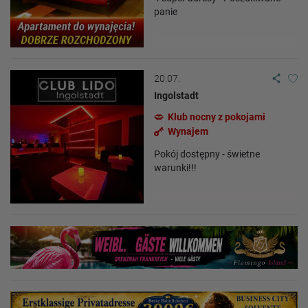
panie
20.07.
Ingolstadt
Klub nocny z pokojami
Wynajem
Pokój dostępny - świetne
warunki!!!