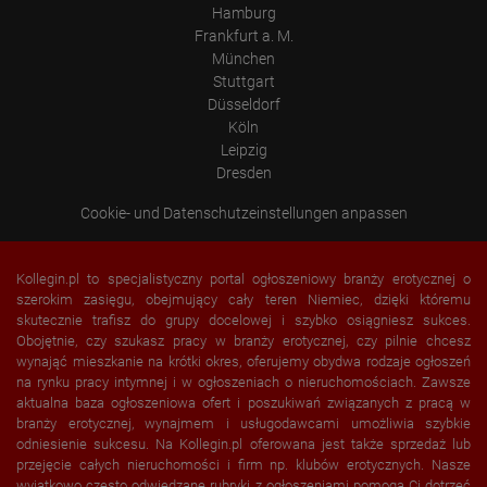
Hamburg
Frankfurt a. M.
München
Stuttgart
Düsseldorf
Köln
Leipzig
Dresden
Cookie- und Datenschutzeinstellungen anpassen
Kollegin.pl to specjalistyczny portal ogłoszeniowy branży erotycznej o
szerokim zasięgu, obejmujący cały teren Niemiec, dzięki któremu
skutecznie trafisz do grupy docelowej i szybko osiągniesz sukces.
Obojętnie, czy szukasz pracy w branży erotycznej, czy pilnie chcesz
wynająć mieszkanie na krótki okres, oferujemy obydwa rodzaje ogłoszeń
na rynku pracy intymnej i w ogłoszeniach o nieruchomościach. Zawsze
aktualna baza ogłoszeniowa ofert i poszukiwań związanych z pracą w
branży erotycznej, wynajmem i usługodawcami umożliwia szybkie
odniesienie sukcesu. Na Kollegin.pl oferowana jest także sprzedaż lub
przejęcie całych nieruchomości i firm np. klubów erotycznych. Nasze
wyjątkowo często odwiedzane rubryki z ogłoszeniami pomogą Ci dotrzeć